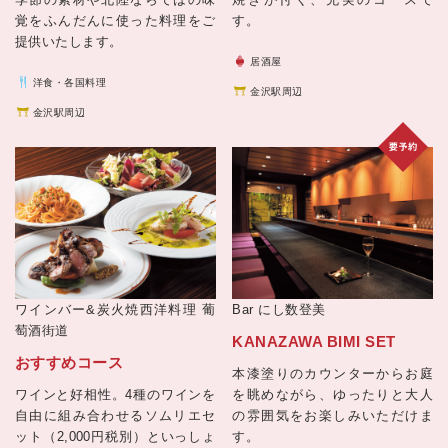
覚をふんだんに使った料理をご
す。
提供いたします。
居酒屋
洋食・各国料理
金沢駅周辺
金沢駅周辺
ワインバー&炭火焼西洋料理
葡
Bar にし数登美
萄酒街道
KANAZAWA BIMI SET
おすすめコース
本漆塗りのカウンターからお庭
ワインと好相性。4種のワインを
を眺めながら、ゆったりと大人
自由に組み合わせるソムリエセ
の雰囲気をお楽しみいただけま
ット（2,000円税別）といっしょ
す。