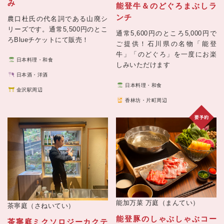
み
能登牛＆のどぐろまぶしラ
ンチ
農口杜氏の代名詞である山廃シ
リーズです。通常5,500円のとこ
通常5,600円のところ5,000円で
ろBlueチケットにて販売！
ご提供！石川県の名物「能登
牛」「のどぐろ」を一度にお楽
日本料理・和食
しみいただけます
日本酒・洋酒
日本料理・和食
金沢駅周辺
香林坊・片町周辺
能加万菜 万庭（まんてい）
茶寧庭（さねいてい）
能登豚のしゃぶしゃぶコー
茶寧庭ミクソロジーカクテ