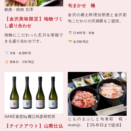
旬まかせ 極
銘酒・焼肉
京澤
金沢の郷土料理治部煮と金沢彩
【金沢美味限定】地物づく
旬こだわりの天婦羅をご提供。
し盛り合わせ
日本料理・和食
地物にこだわった石川を堪能で
きる盛り合わせです。
金沢駅周辺
洋食・各国料理
香林坊・片町周辺
SAKE食堂by農口尚彦研究所
じものまぶしと旬食彩 椛 -
momiji- 【’26-8/15まで提供】
【テイクアウト】山廃仕込