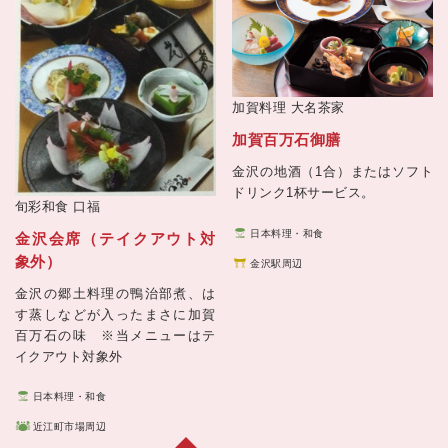
加賀料理
大名茶家
加賀百万石御膳
金沢の地酒（1合）またはソフト
ドリンク1杯サービス。
旬彩和食
口福
日本料理・和食
金沢会席（テイクアウト対
象外）
金沢駅周辺
金沢の郷土料理の鴨治部煮、は
す蒸しなどが入ったまさに加賀
百万石の味 ※当メニューはテ
イクアウト対象外
日本料理・和食
近江町市場周辺