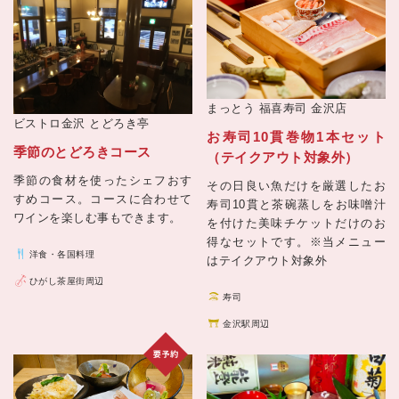
まっとう 福喜寿司 金沢店
ビストロ金沢
とどろき亭
お寿司10貫巻物1本セット
季節のとどろきコース
（テイクアウト対象外）
季節の食材を使ったシェフおす
その日良い魚だけを厳選したお
すめコース。コースに合わせて
寿司10貫と茶碗蒸しをお味噌汁
ワインを楽しむ事もできます。
を付けた美味チケットだけのお
得なセットです。※当メニュー
洋食・各国料理
はテイクアウト対象外
ひがし茶屋街周辺
寿司
金沢駅周辺