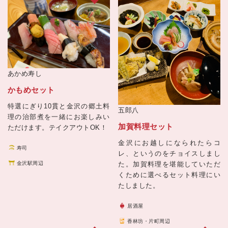
あかめ寿し
かもめセット
特選にぎり10貫と金沢の郷土料
五郎八
理の治部煮を一緒にお楽しみい
加賀料理セット
ただけます。テイクアウトOK！
金沢にお越しになられたらコ
寿司
レ、というのをチョイスしまし
た。加賀料理を堪能していただ
金沢駅周辺
くために選べるセット料理にい
たしました。
居酒屋
香林坊・片町周辺