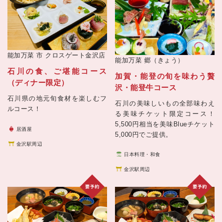
能加万菜 市 クロスゲート金沢店
能加万菜 郷（きょう）
石川の食、ご堪能コース
加賀・能登の旬を味わう贅
（ディナー限定）
沢・能登牛コース
石川県の地元旬食材を楽しむフ
石川の美味しいもの全部味わえ
ルコース！
る美味チケット限定コース！
5,500円相当を美味Blueチケット
居酒屋
5,000円でご提供。
金沢駅周辺
日本料理・和食
金沢駅周辺