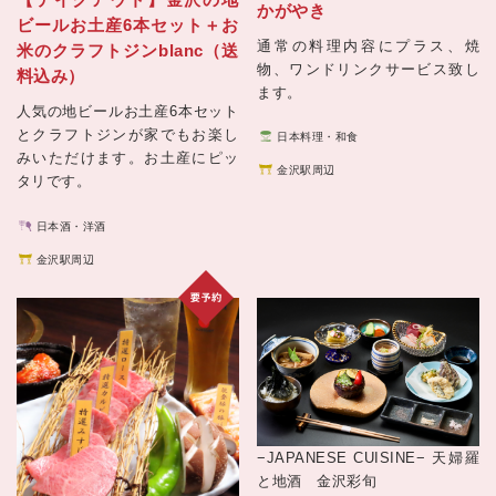
かがやき
ビールお土産6本セット＋お
通常の料理内容にプラス、焼
米のクラフトジンblanc（送
物、ワンドリンクサービス致し
料込み）
ます。
人気の地ビールお土産6本セット
とクラフトジンが家でもお楽し
日本料理・和食
みいただけます。お土産にピッ
金沢駅周辺
タリです。
日本酒・洋酒
金沢駅周辺
−JAPANESE CUISINE−
天婦羅
と地酒 金沢彩旬