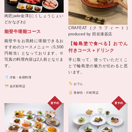
肉匠jade金澤(にくしょうじぇい
どかなざわ)
CRAFEAT (クラフィート)
能登牛堪能コース
produced by 田谷漆器店
能登牛をお気軽に堪能できるお
【輪島塗で食べる】おでん
すすめのコースメニュー（5,500
付きコース＋ドリンク
円相当）となっております。※
写真の料理内容は2人前となりま
手に取って、使っていただくこ
す。
とで輪島塗の魅力が伝わると思
います。
洋食・各国料理
おでん
金沢駅周辺
香林坊・片町周辺