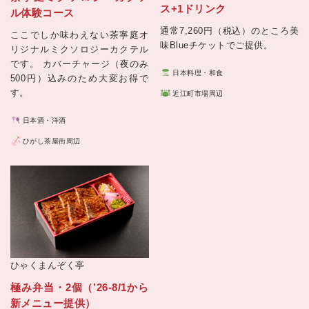
ス+1ドリンク
ル体験コース
通常7,260円（税込）のところ美
ここでしか味わえない茶寧庭オ
味Blueチケットでご提供。
リジナルミクソロジーカクテル
です。 カバーチャージ（夜のみ
日本料理・和食
500円）込みのため大変お得で
す。
近江町市場周辺
日本酒・洋酒
ひがし茶屋街周辺
ひゃくまんぞく亭
極み弁当・2個（’26-8/1から
新メニュー提供）