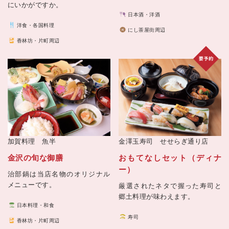
にいかがですか。
日本酒・洋酒
洋食・各国料理
にし茶屋街周辺
香林坊・片町周辺
加賀料理 魚半
金澤玉寿司 せせらぎ通り店
金沢の旬な御膳
おもてなしセット（ディナ
ー）
治部鍋は当店名物のオリジナル
メニューです。
厳選されたネタで握った寿司と
郷土料理が味わえます。
日本料理・和食
寿司
香林坊・片町周辺