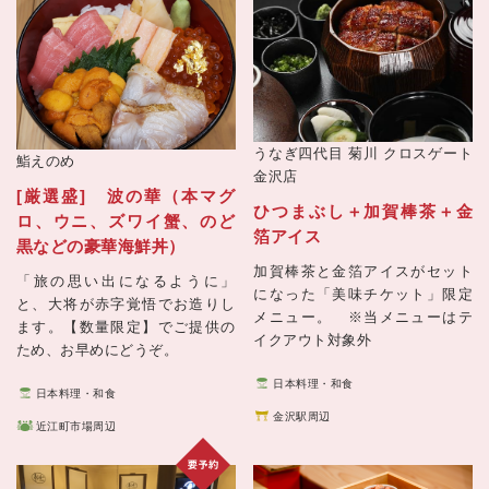
うなぎ四代目 菊川 クロスゲート
鮨えのめ
金沢店
[厳選盛] 波の華（本マグ
ひつまぶし＋加賀棒茶＋金
ロ、ウニ、ズワイ蟹、のど
箔アイス
黒などの豪華海鮮丼）
加賀棒茶と金箔アイスがセット
「旅の思い出になるように」
になった「美味チケット」限定
と、大将が赤字覚悟でお造りし
メニュー。 ※当メニューはテ
ます。【数量限定】でご提供の
イクアウト対象外
ため、お早めにどうぞ。
日本料理・和食
日本料理・和食
金沢駅周辺
近江町市場周辺