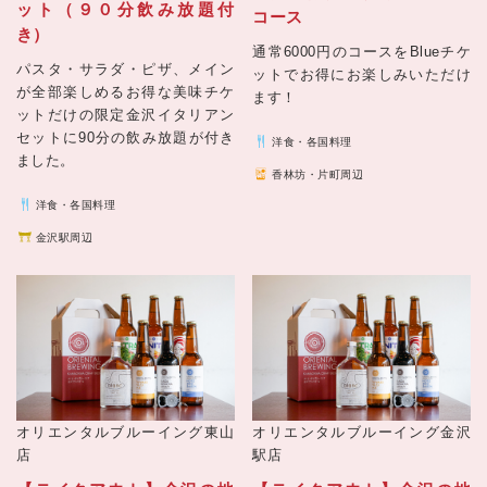
ット（９０分飲み放題付
コース
き）
通常6000円のコースをBlueチケ
パスタ・サラダ・ピザ、メイン
ットでお得にお楽しみいただけ
が全部楽しめるお得な美味チケ
ます！
ットだけの限定金沢イタリアン
セットに90分の飲み放題が付き
洋食・各国料理
ました。
香林坊・片町周辺
洋食・各国料理
金沢駅周辺
オリエンタルブルーイング東山
オリエンタルブルーイング金沢
店
駅店