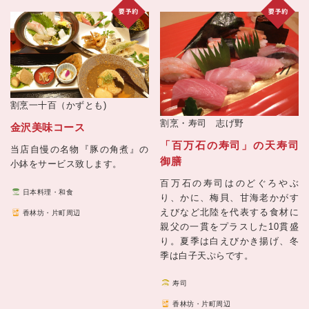
割烹一十百（かずとも)
割烹・寿司 志げ野
金沢美味コース
「百万石の寿司」の天寿司
当店自慢の名物『豚の角煮』の
御膳
小鉢をサービス致します。
百万石の寿司はのどぐろやぶ
日本料理・和食
り、かに、梅貝、甘海老かがす
えびなど北陸を代表する食材に
香林坊・片町周辺
親父の一貫をプラスした10貫盛
り。夏季は白えびかき揚げ、冬
季は白子天ぷらです。
寿司
香林坊・片町周辺