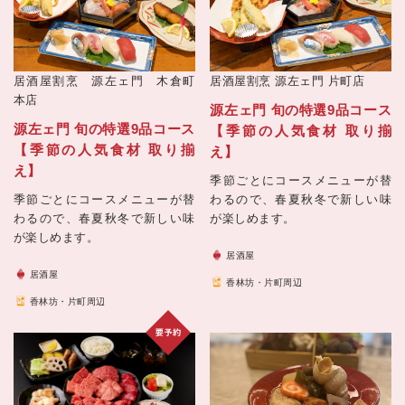
居酒屋割烹 源左ェ門 木倉町
居酒屋割烹 源左ェ門 片町店
本店
源左ェ門 旬の特選9品コース
源左ェ門 旬の特選9品コース
【季節の人気食材 取り揃
【季節の人気食材 取り揃
え】
え】
季節ごとにコースメニューが替
季節ごとにコースメニューが替
わるので、春夏秋冬で新しい味
わるので、春夏秋冬で新しい味
が楽しめます。
が楽しめます。
居酒屋
居酒屋
香林坊・片町周辺
香林坊・片町周辺