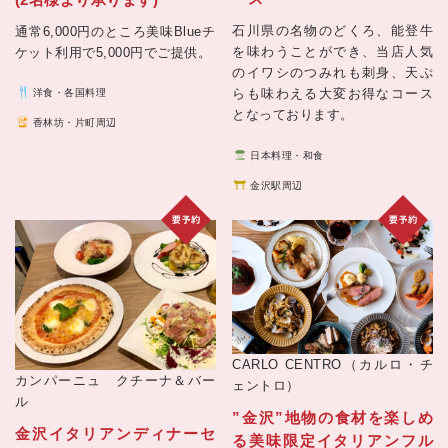
石川県の名物のどくろ、能登牛
通常6,000円のところ美味Blueチ
を味わうことができ、当店人気
ケット利用で5,000円でご提供。
のイワシのつみれも刺身、天ぷ
らも味わえる大変お得なコース
洋食・各国料理
となっております。
香林坊・片町周辺
日本料理・和食
金沢駅周辺
CARLO CENTRO（カルロ・チ
カンパーニュ クチーナ＆バー
ェントロ）
ル
”金沢”地物の食材を楽しめ
金沢イタリアンディナーセ
る美味限定イタリアンフル