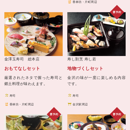
香林坊・片町周辺
金澤玉寿司 総本店
寿し割烹
寿し若
おもてなしセット
地物づくしセット
厳選されたネタで握った寿司と
金沢の味が一度に楽しめる内容
郷土料理が味わえます。
です。
寿司
寿司
香林坊・片町周辺
金沢駅周辺