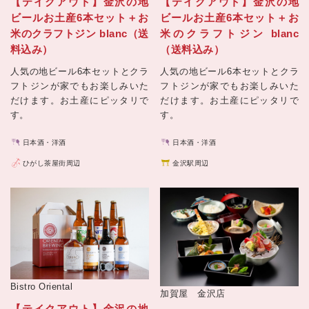
【テイクアウト】金沢の地
【テイクアウト】金沢の地
ビールお土産6本セット＋お
ビールお土産6本セット＋お
米のクラフトジン blanc（送
米のクラフトジン blanc
料込み）
（送料込み）
人気の地ビール6本セットとクラ
人気の地ビール6本セットとクラ
フトジンが家でもお楽しみいた
フトジンが家でもお楽しみいた
だけます。お土産にピッタリで
だけます。お土産にピッタリで
す。
す。
日本酒・洋酒
日本酒・洋酒
ひがし茶屋街周辺
金沢駅周辺
Bistro Oriental
加賀屋 金沢店
【テイクアウト】金沢の地