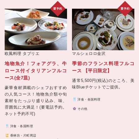
欧風料理
タブリエ
マルシェロロ金沢
地物魚介！フォアグラ、牛
季節のフランス料理フルコ
ロース付イタリアンフルコ
ース 【平日限定】
ース(全7皿)
通常5,500円(税込)のところ、美
味Blueチケットでご提供。
豪華食材満載のシェフおすすめ
の人気コース！地物魚介類や旬
洋食・各国料理
素材をたっぷり盛り込み、味、
雰囲気に大満足！(要電話予約。
その他
ネット予約不可)
洋食・各国料理
香林坊・片町周辺