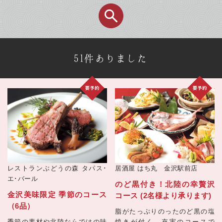
51件ありました
レストランぶどうの森 タパス･
居酒屋
はち丸 金沢駅前店
エ･バール
のど黒付き！北陸の幸贅沢
金沢美味限定 季節のコース
コース (2名様より承ります)
（6品）
脂がたっぷりのったのど黒の塩
季節の素材や北陸ならではの味
焼きが付く、充実のコースで