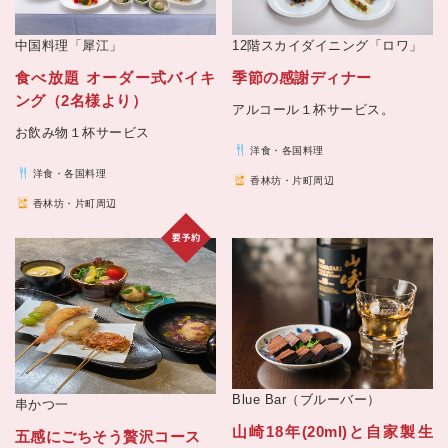
12階スカイダイニング「ロワ」
中国料理「犀江」
季節の感謝ディナー
食べ放題 オーダー式バイキ
ング（2名様より）
アルコール１杯サービス。
お飲み物１杯サービス
洋食・各国料理
洋食・各国料理
香林坊・片町周辺
香林坊・片町周辺
Blue Bar（ブルーバー）
串かつ一
山崎18年(20ml)と自家製生
五感にごちそう贅沢コース