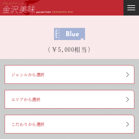
（￥5,000相当）
ジャンルから選択
寿司
日本料理・和食
居酒屋
おでん
洋食・各国料理
カフェ
ラーメン・そば
日本酒・洋酒
エリアから選択
金沢駅周辺
近江町市場周辺
ひがし茶屋街周辺
金沢城・兼六園周辺
香林坊・片町周辺
にし茶屋街周辺
その他
こだわりから選択
ランチ
ディナー
Wifi
全面禁煙
団体可能（10名以上）
個室有り
座敷有り
外国語メニュー有り
朝食OK
テイクアウト