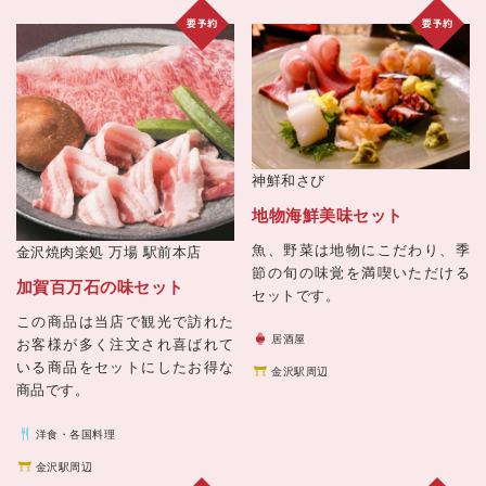
神鮮和さび
地物海鮮美味セット
魚、野菜は地物にこだわり、季
金沢焼肉楽処 万場 駅前本店
節の旬の味覚を満喫いただける
加賀百万石の味セット
セットです。
この商品は当店で観光で訪れた
居酒屋
お客様が多く注文され喜ばれて
いる商品をセットにしたお得な
金沢駅周辺
商品です。
洋食・各国料理
金沢駅周辺