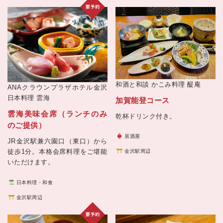
和酒と和談 かこみ料理
醍庵
ANAクラウンプラザホテル金沢
日本料理 雲海
加賀能登コース
雲海美味会席（ランチのみ
乾杯ドリンク付き。
のご提供）
居酒屋
JR金沢駅兼六園口（東口）から
徒歩1分。本格会席料理をご堪能
金沢駅周辺
いただけます。
日本料理・和食
金沢駅周辺