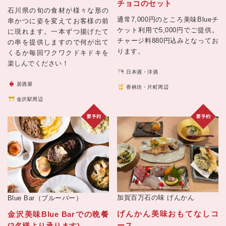
チョコのセット
石川県の旬の食材が様々な形の
通常7,000円のところ美味Blueチ
串かつに姿を変えてお客様の前
ケット利用で5,000円でご提供。
に現れます。一本ずつ揚げたて
チャージ料880円込みとなってお
の串を提供しますので何が出て
ります。
くるか毎回ワクワクドキドキを
楽しんでください！
日本酒・洋酒
居酒屋
香林坊・片町周辺
金沢駅周辺
加賀百万石の味
げんかん
Blue Bar（ブルーバー）
げんかん美味おもてなしコ
金沢美味Blue Barでの晩餐
ース
(2名様より承ります)