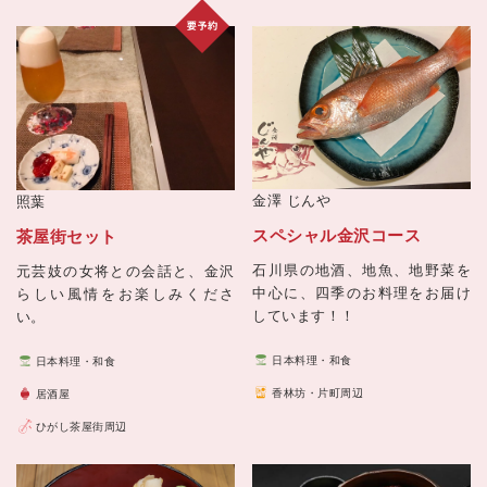
金澤 じんや
照葉
スペシャル金沢コース
茶屋街セット
石川県の地酒、地魚、地野菜を
元芸妓の女将との会話と、金沢
中心に、四季のお料理をお届け
らしい風情をお楽しみくださ
しています！！
い。
日本料理・和食
日本料理・和食
香林坊・片町周辺
居酒屋
ひがし茶屋街周辺