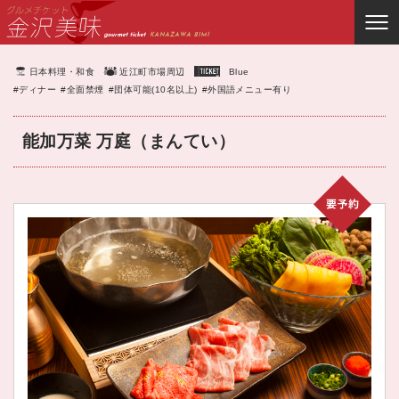
日本料理・和食
近江町市場周辺
Blue
#ディナー
#全面禁煙
#団体可能(10名以上)
#外国語メニュー有り
能加万菜 万庭（まんてい）