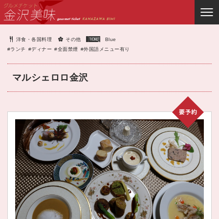
洋食・各国料理
その他
Blue
#ランチ
#ディナー
#全面禁煙
#外国語メニュー有り
マルシェロロ金沢