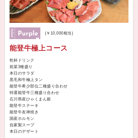
(￥10,000相当)
能登牛極上コース
乾杯ドリンク
前菜3種盛り
本日のサラダ
黒毛和牛極上タン
能登牛希少部位二種盛り合わせ
特選能登牛三種盛り合わせ
石川県産ひゃくまん穀
能登牛ステーキ
能登牛友禅焼き
国産ホルモン
自家製スープ
本日のデザート