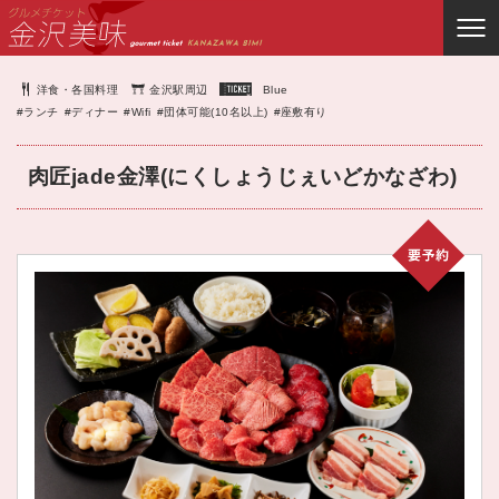
洋食・各国料理
金沢駅周辺
Blue
#ランチ
#ディナー
#Wifi
#団体可能(10名以上)
#座敷有り
肉匠jade金澤(にくしょうじぇいどかなざわ)