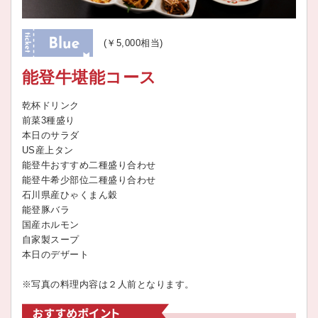
(￥5,000相当)
能登牛堪能コース
乾杯ドリンク
前菜3種盛り
本日のサラダ
US産上タン
能登牛おすすめ二種盛り合わせ
能登牛希少部位二種盛り合わせ
石川県産ひゃくまん穀
能登豚バラ
国産ホルモン
自家製スープ
本日のデザート
※写真の料理内容は２人前となります。