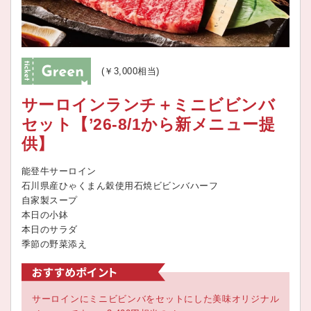
(￥3,000相当)
サーロインランチ＋ミニビビンバ
セット【’26-8/1から新メニュー提
供】
能登牛サーロイン
石川県産ひゃくまん穀使用石焼ビビンバハーフ
自家製スープ
本日の小鉢
本日のサラダ
季節の野菜添え
サーロインにミニビビンバをセットにした美味オリジナル