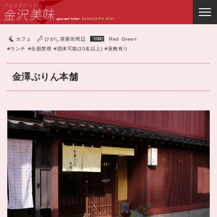
カフェ
ひがし茶屋街周辺
Red
Green
#ランチ
#全面禁煙
#団体可能(10名以上)
#座敷有り
金澤ぷりん本舗