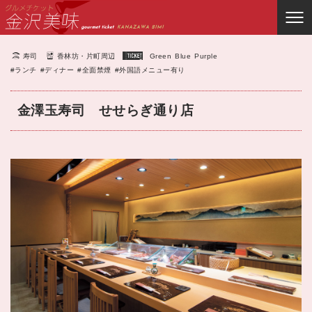
寿司
香林坊・片町周辺
Green
Blue
Purple
#ランチ
#ディナー
#全面禁煙
#外国語メニュー有り
金澤玉寿司 せせらぎ通り店