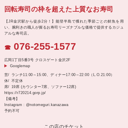
回転寿司の枠を超えた上質なお寿司
【JR金沢駅から徒歩2分！】能登半島で獲れた季節ごとの鮮魚を用
い、腕利きの職人が握るお寿司リーズナブルな価格で提供するカジュ
アルな寿司店。
076-255-1577
☎
広岡1丁目5番3号 クロスゲート金沢2F
Googlemap
ランチ11:00～15:00、ディナー17:00～22:00（L.O.21:00）
不定休
19席 (カウンター7席、ソファー12席)
https://r720214.gorp.jp/
【備考】
Instagram : @notomeguri.kanazawa
予約不可
この店のチケット