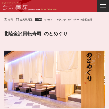
寿司
金沢駅周辺
Green
#ランチ
#ディナー
#全面禁煙
北陸金沢回転寿司
のとめぐり