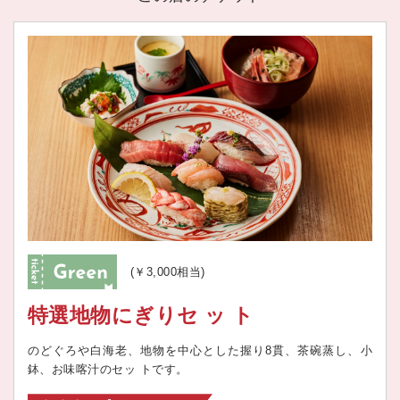
(￥3,000相当)
特選地物にぎりセ ッ ト
のどぐろや白海老、地物を中心とした握り8貫、茶碗蒸し、小
鉢、お味喀汁のセッ トです。