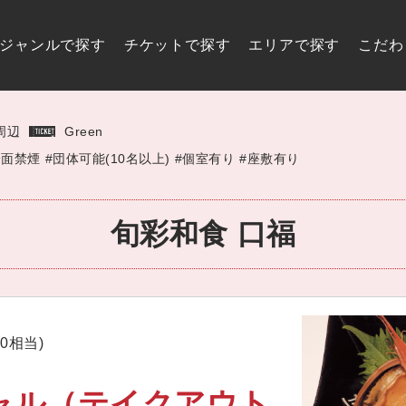
ジャンルで探す
チケットで探す
エリアで探す
こだわ
周辺
Green
全面禁煙
#団体可能(10名以上)
#個室有り
#座敷有り
旬彩和食
口福
00相当)
ャル（テイクアウト