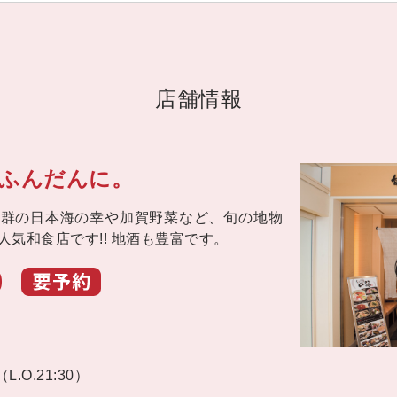
店舗情報
ふんだんに。
抜群の日本海の幸や加賀野菜など、旬の地物
気和食店です!! 地酒も豊富です。
0
（L.O.21:30）