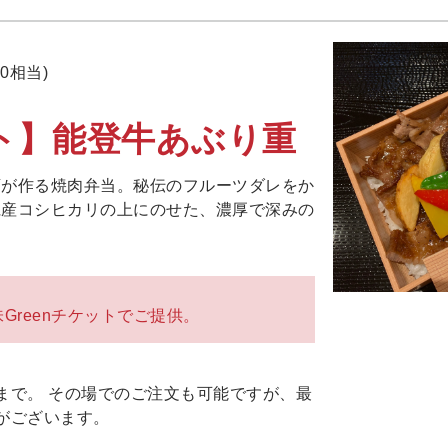
00相当)
ト】能登牛あぶり重
店が作る焼肉弁当。秘伝のフルーツダレをか
県産コシヒカリの上にのせた、濃厚で深みの
Greenチケットでご提供。
まで。 その場でのご注文も可能ですが、最
がございます。