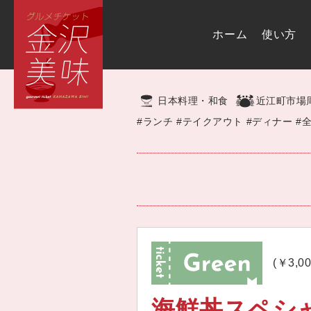
ホーム
使い方
日本料理・和食
近江町市場
#ランチ
#テイクアウト
#ディナー
#
(￥3,0
海鮮丼スペシ