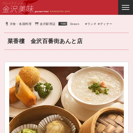
洋食・各国料理
金沢駅周辺
Green
#ランチ
#ディナー
菜香樓 金沢百番街あんと店