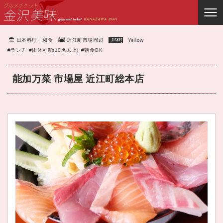
日本料理・和食
近江町市場周辺
Yellow
#ランチ
#団体可能(10名以上)
#朝食OK
能加万菜 市場屋 近江町総本店