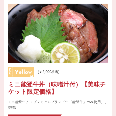
(￥2,000相当)
ミニ能登牛丼（味噌汁付）【美味チ
ケット限定価格】
ミニ能登牛丼（プレミアムブランド牛「能登牛」のみ使用）、
味噌汁