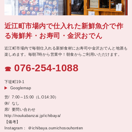
近江町市場内で仕入れた新鮮魚介で作
る海鮮丼・お寿司・金沢おでん
近江町市場内で毎朝仕入れる新鮮食材にお寿司や金沢おでんと地酒も
楽しめます。毎朝7時から営業中！朝食からご利用いただけます。
076-254-1088
☎
下堤町19-1
Googlemap
7:00～15:00（L.O14:30）
なし
要問い合わせ
http://noukabanzai.jp/ichibaya/
【備考】
Instagram： ＠ichibaya.oumichosouhonten