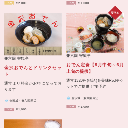
￥2,000
￥1,000
兼六園
寄観亭
兼六園
寄観亭
おでん定食【9月中旬～6月
金沢おでんとドリンクセッ
上旬の提供】
ト
通常1320円(税込)を美味Redチケ
通常より料金がお得になってお
ットでご提供！*要予約
ります
金沢城・兼六園周辺
金沢城・兼六園周辺
￥1,000
￥1,000