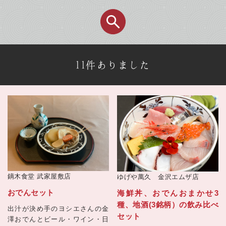
11件ありました
鏑木食堂 武家屋敷店
ゆげや萬久 金沢エムザ店
おでんセット
海鮮丼、おでんおまかせ3
種、地酒(3銘柄）の飲み比べ
出汁が決め手のヨシエさんの金
セット
澤おでんとビール・ワイン・日