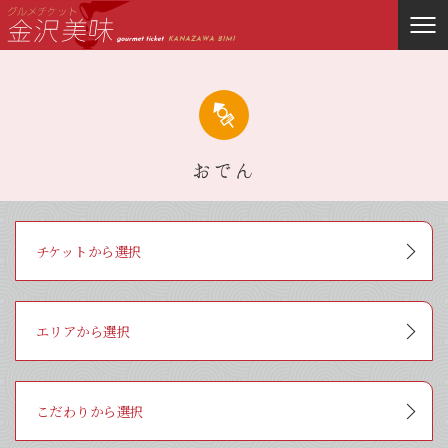
おでん
チケットから選択
Red（￥1,000）
Yellow（￥2,000）
Green（￥3,000）
Blue（￥5,000）
Purple（￥10,000）
エリアから選択
金沢駅周辺
近江町市場周辺
ひがし茶屋街周辺
金沢城・兼六園周辺
香林坊・片町周辺
にし茶屋街周辺
その他
こだわりから選択
ランチ
ディナー
Wifi
全面禁煙
団体可能（10名以上）
個室有り
座敷有り
外国語メニュー有り
朝食OK
テイクアウト