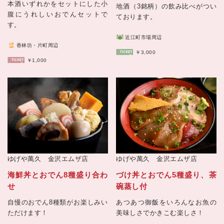
本酒いずれかをセットにした小
地酒（3銘柄）の飲み比べがつい
腹にうれしいおでんセットで
ております。
す。
近江町市場周辺
香林坊・片町周辺
￥3,000
￥1,000
ゆげや萬久 金沢エムザ店
ゆげや萬久 金沢エムザ店
海鮮丼とおでん8種盛り合わ
づけ丼とおでん5種盛り、茶
せ
碗蒸し付
自慢のおでん8種類がお楽しみい
あつあつ御飯をいろんなお魚の
ただけます！
美味しさでかきこむ楽しさ！