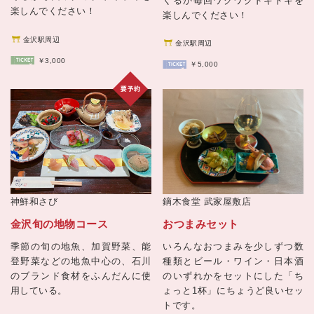
くるか毎回ワクワクドキドキを
楽しんでください！
楽しんでください！
金沢駅周辺
金沢駅周辺
￥3,000
￥5,000
神鮮和さび
鏑木食堂 武家屋敷店
金沢旬の地物コース
おつまみセット
季節の旬の地魚、加賀野菜、能
いろんなおつまみを少しずつ数
登野菜などの地魚中心の、石川
種類とビール・ワイン・日本酒
のブランド食材をふんだんに使
のいずれかをセットにした「ち
用している。
ょっと1杯」にちょうど良いセッ
トです。