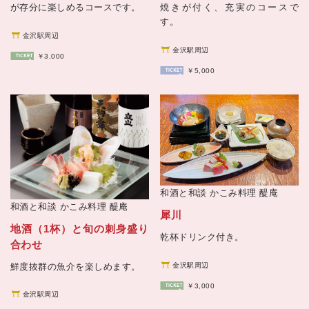
が存分に楽しめるコースです。
焼きが付く、充実のコースで
す。
金沢駅周辺
金沢駅周辺
￥3,000
￥5,000
和酒と和談 かこみ料理
醍庵
和酒と和談 かこみ料理
醍庵
犀川
地酒（1杯）と旬の刺身盛り
乾杯ドリンク付き。
合わせ
鮮度抜群の魚介を楽しめます。
金沢駅周辺
￥3,000
金沢駅周辺