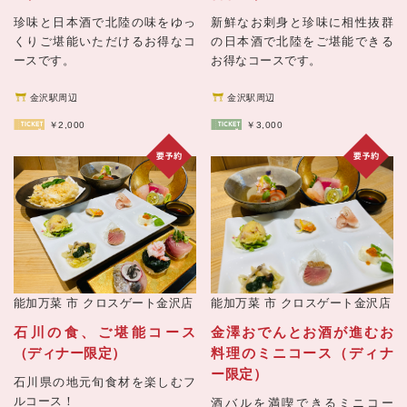
珍味と日本酒で北陸の味をゆっ
新鮮なお刺身と珍味に相性抜群
くりご堪能いただけるお得なコ
の日本酒で北陸をご堪能できる
ースです。
お得なコースです。
金沢駅周辺
金沢駅周辺
￥2,000
￥3,000
能加万菜 市 クロスゲート金沢店
能加万菜 市 クロスゲート金沢店
金澤おでんとお酒が進むお
石川の食、ご堪能コース
料理のミニコース（ディナ
（ディナー限定）
ー限定）
石川県の地元旬食材を楽しむフ
ルコース！
酒バルを満喫できるミニコー