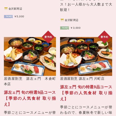
ス！お一人様から大人数まで大
金沢駅周辺
歓迎！
￥5,000
金沢駅周辺
￥3,000
居酒屋割烹 源左ェ門 木倉町
居酒屋割烹 源左ェ門 片町店
本店
源左ェ門 旬の特選9品コース
源左ェ門 旬の特選9品コース
【季節の人気食材 取り揃
【季節の人気食材 取り揃
え】
え】
季節ごとにコースメニューが替
季節ごとにコースメニューが替
わるので、春夏秋冬で新しい味