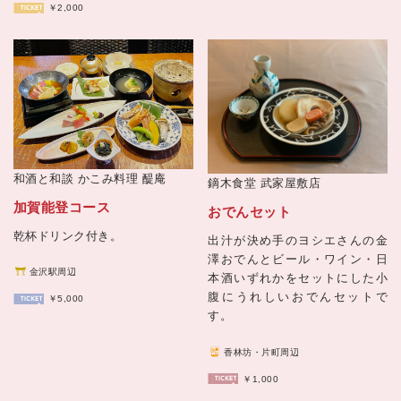
￥2,000
和酒と和談 かこみ料理
醍庵
鏑木食堂 武家屋敷店
加賀能登コース
おでんセット
乾杯ドリンク付き。
出汁が決め手のヨシエさんの金
澤おでんとビール・ワイン・日
金沢駅周辺
本酒いずれかをセットにした小
腹にうれしいおでんセットで
￥5,000
す。
香林坊・片町周辺
￥1,000