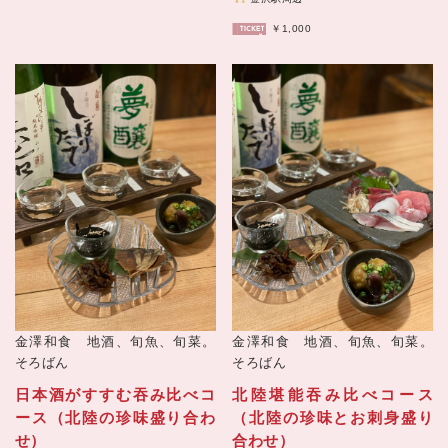
￥1,000
金澤和食 地酒、旬魚、旬菜。
金澤和食 地酒、旬魚、旬菜。
そろばん
そろばん
日本酒がすすむ吞み比べコ
北陸堪能吞み比べコース
ース（北陸の珍味盛り合わ
（北陸の珍味とお刺身盛り
せ）
合わせ）