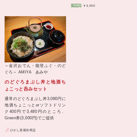
￥3,000
～金沢おでん・能登ふぐ・のど
ぐろ～
AMIYA あみや
のどぐろまぶし丼と地酒ち
ょこっと呑みセット
通常のどぐろまぶし丼3,080円に
地酒ちょこっとorソフトドリン
ク400円で3,480円のところ、
Green券(3,000円)でご提供
ひがし茶屋街周辺