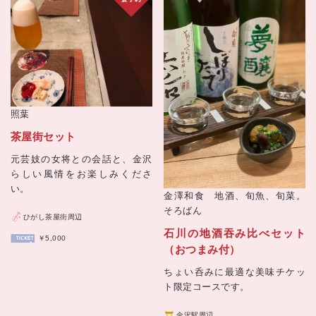
照葉
茶屋街セット
元芸妓の女将との会話と、金沢
らしい風情をお楽しみくださ
い。
金澤和食 地酒、旬魚、旬菜。
そろばん
ひがし茶屋街周辺
石川の地酒吞み比べセット
￥5,000
（おつまみ付）
ちょい呑みに最適な美味チケッ
ト限定コースです。
金沢駅周辺