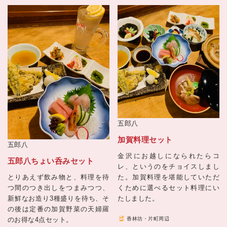
五郎八
加賀料理セット
五郎八
金沢にお越しになられたらコ
五郎八ちょい呑みセット
レ、というのをチョイスしまし
た。加賀料理を堪能していただ
とりあえず飲み物と、料理を待
くために選べるセット料理にい
つ間のつき出しをつまみつつ、
たしました。
新鮮なお造り3種盛りを待ち、そ
の後は定番の加賀野菜の天婦羅
のお得な4点セット。
香林坊・片町周辺