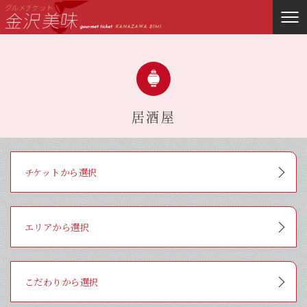
居酒屋
チケットから選択
Red（￥1,000）
Yellow（￥2,000）
Green（￥3,000）
Blue（￥5,000）
Purple（￥10,000）
エリアから選択
金沢駅周辺
近江町市場周辺
ひがし茶屋街周辺
金沢城・兼六園周辺
香林坊・片町周辺
にし茶屋街周辺
その他
こだわりから選択
ランチ
ディナー
Wifi
全面禁煙
団体可能（10名以上）
個室有り
座敷有り
外国語メニュー有り
朝食OK
テイクアウト