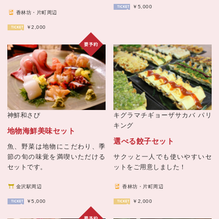
￥5,000
香林坊・片町周辺
￥2,000
キグラマチギョーザサカバ
パリ
神鮮和さび
キング
地物海鮮美味セット
選べる餃子セット
魚、野菜は地物にこだわり、季
サクッと一人でも使いやすいセ
節の旬の味覚を満喫いただける
ットをご用意しました！
セットです。
香林坊・片町周辺
金沢駅周辺
￥2,000
￥5,000